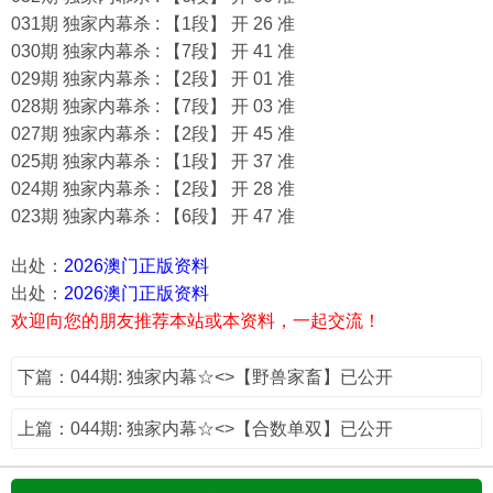
031期 独家内幕杀 : 【1段】 开 26 准
030期 独家内幕杀 : 【7段】 开 41 准
029期 独家内幕杀 : 【2段】 开 01 准
028期 独家内幕杀 : 【7段】 开 03 准
027期 独家内幕杀 : 【2段】 开 45 准
025期 独家内幕杀 : 【1段】 开 37 准
024期 独家内幕杀 : 【2段】 开 28 准
023期 独家内幕杀 : 【6段】 开 47 准
出处：
2026澳门正版资料
出处：
2026澳门正版资料
欢迎向您的朋友推荐本站或本资料，一起交流！
下篇：044期: 独家内幕☆<>【野兽家畜】已公开
上篇：044期: 独家内幕☆<>【合数单双】已公开