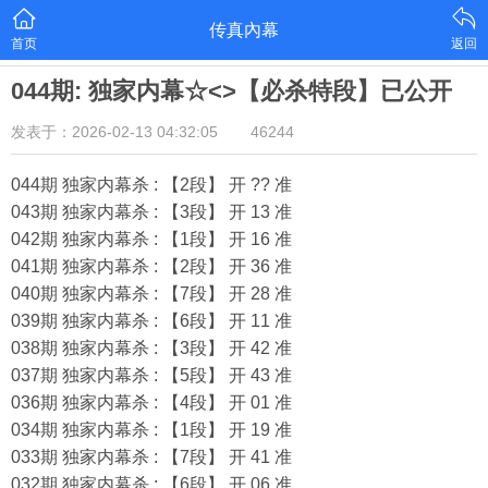
传真內幕
首页
返回
044期: 独家内幕☆<>【必杀特段】已公开
发表于：2026-02-13 04:32:05
46244
044期 独家内幕杀 : 【2段】 开 ?? 准
043期 独家内幕杀 : 【3段】 开 13 准
042期 独家内幕杀 : 【1段】 开 16 准
041期 独家内幕杀 : 【2段】 开 36 准
040期 独家内幕杀 : 【7段】 开 28 准
039期 独家内幕杀 : 【6段】 开 11 准
038期 独家内幕杀 : 【3段】 开 42 准
037期 独家内幕杀 : 【5段】 开 43 准
036期 独家内幕杀 : 【4段】 开 01 准
034期 独家内幕杀 : 【1段】 开 19 准
033期 独家内幕杀 : 【7段】 开 41 准
032期 独家内幕杀 : 【6段】 开 06 准