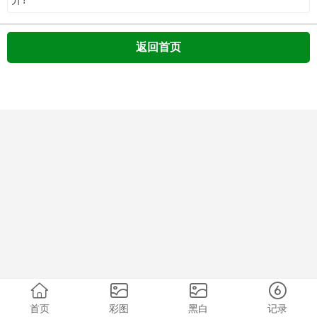
返回首页
首页
彩图
黑白
记录