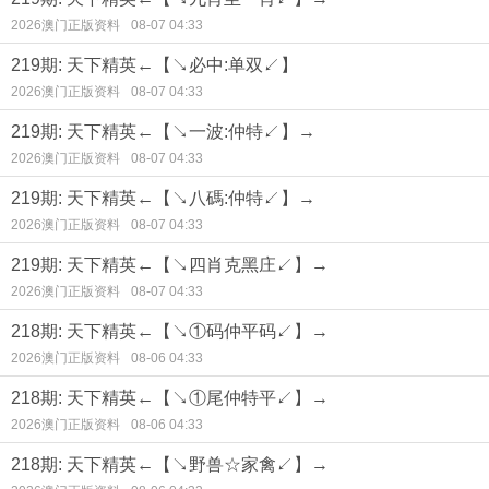
2026澳门正版资料
08-07 04:33
219期: 天下精英←【↘必中:单双↙】
2026澳门正版资料
08-07 04:33
219期: 天下精英←【↘一波:仲特↙】→
2026澳门正版资料
08-07 04:33
219期: 天下精英←【↘八碼:仲特↙】→
2026澳门正版资料
08-07 04:33
219期: 天下精英←【↘四肖克黑庄↙】→
2026澳门正版资料
08-07 04:33
218期: 天下精英←【↘①码仲平码↙】→
2026澳门正版资料
08-06 04:33
218期: 天下精英←【↘①尾仲特平↙】→
2026澳门正版资料
08-06 04:33
218期: 天下精英←【↘野兽☆家禽↙】→