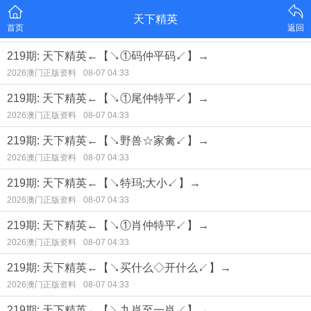
天下精英
首页
返回
219期: 天下精英←【↘①码仲平码↙】→
2026澳门正版资料
08-07 04:33
219期: 天下精英←【↘①尾仲特平↙】→
2026澳门正版资料
08-07 04:33
219期: 天下精英←【↘野兽☆家禽↙】→
2026澳门正版资料
08-07 04:33
219期: 天下精英←【↘特玛;大小↙】→
2026澳门正版资料
08-07 04:33
219期: 天下精英←【↘①肖仲特平↙】→
2026澳门正版资料
08-07 04:33
219期: 天下精英←【↘买什么◇开什么↙】→
2026澳门正版资料
08-07 04:33
219期: 天下精英←【↘九肖至一肖↙】→