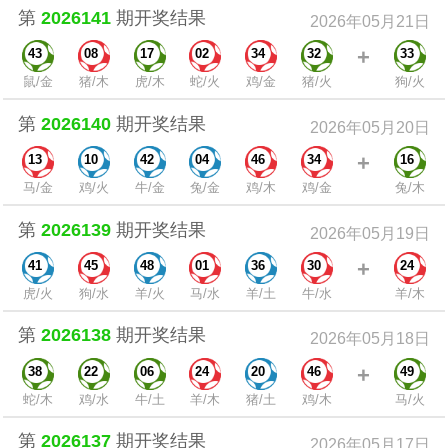
第
2026141
期开奖结果
2026年05月21日
+
43
08
17
02
34
32
33
鼠/金
猪/木
虎/木
蛇/火
鸡/金
猪/火
狗/火
第
2026140
期开奖结果
2026年05月20日
+
13
10
42
04
46
34
16
马/金
鸡/火
牛/金
兔/金
鸡/木
鸡/金
兔/木
第
2026139
期开奖结果
2026年05月19日
+
41
45
48
01
36
30
24
虎/火
狗/水
羊/火
马/水
羊/土
牛/水
羊/木
第
2026138
期开奖结果
2026年05月18日
+
38
22
06
24
20
46
49
蛇/木
鸡/水
牛/土
羊/木
猪/土
鸡/木
马/火
第
2026137
期开奖结果
2026年05月17日