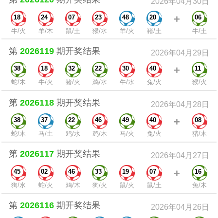
2026年04月30日
+
18
24
07
23
48
20
06
牛/火
羊/木
鼠/土
猴/水
羊/火
猪/土
牛/土
第
2026119
期开奖结果
2026年04月29日
+
38
18
32
22
30
40
11
蛇/木
牛/火
猪/火
鸡/水
牛/水
兔/火
猴/火
第
2026118
期开奖结果
2026年04月28日
+
38
37
22
46
49
40
08
蛇/木
马/土
鸡/水
鸡/木
马/火
兔/火
猪/木
第
2026117
期开奖结果
2026年04月27日
+
45
02
46
33
19
07
16
狗/水
蛇/火
鸡/木
狗/火
鼠/火
鼠/土
兔/木
第
2026116
期开奖结果
2026年04月26日