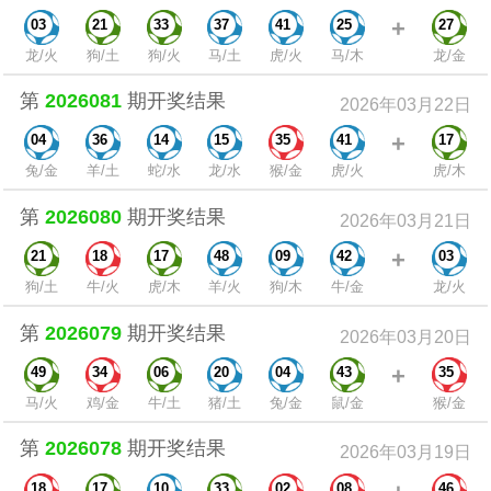
+
03
21
33
37
41
25
27
龙/火
狗/土
狗/火
马/土
虎/火
马/木
龙/金
第
2026081
期开奖结果
2026年03月22日
+
04
36
14
15
35
41
17
兔/金
羊/土
蛇/水
龙/水
猴/金
虎/火
虎/木
第
2026080
期开奖结果
2026年03月21日
+
21
18
17
48
09
42
03
狗/土
牛/火
虎/木
羊/火
狗/木
牛/金
龙/火
第
2026079
期开奖结果
2026年03月20日
+
49
34
06
20
04
43
35
马/火
鸡/金
牛/土
猪/土
兔/金
鼠/金
猴/金
第
2026078
期开奖结果
2026年03月19日
18
17
10
33
02
08
46