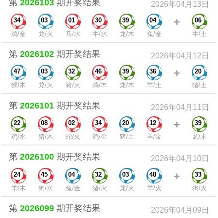
第
2026103
期开奖结果
2026年04月13日
+
34
03
01
30
39
04
06
鸡/金
龙/火
马/水
牛/水
龙/木
兔/金
牛/土
第
2026102
期开奖结果
2026年04月12日
+
47
03
32
46
39
36
20
猴/木
龙/火
猪/火
鸡/木
龙/木
羊/土
猪/土
第
2026101
期开奖结果
2026年04月11日
+
22
08
02
34
20
12
39
鸡/水
猪/木
蛇/火
鸡/金
猪/土
羊/金
龙/木
第
2026100
期开奖结果
2026年04月10日
+
24
45
04
32
03
48
33
羊/木
狗/水
兔/金
猪/火
龙/火
羊/火
狗/火
第
2026099
期开奖结果
2026年04月09日