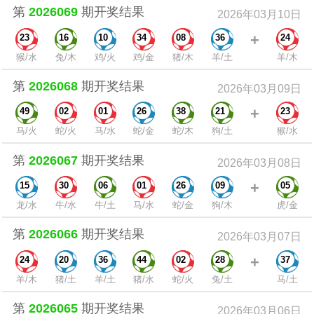
第
2026069
期开奖结果
2026年03月10日
+
23
16
10
34
08
36
24
猴/水
兔/木
鸡/火
鸡/金
猪/木
羊/土
羊/木
第
2026068
期开奖结果
2026年03月09日
+
49
02
01
26
38
21
23
马/火
蛇/火
马/水
蛇/金
蛇/木
狗/土
猴/水
第
2026067
期开奖结果
2026年03月08日
+
15
30
06
01
26
09
05
龙/水
牛/水
牛/土
马/水
蛇/金
狗/木
虎/金
第
2026066
期开奖结果
2026年03月07日
+
24
20
36
44
02
28
37
羊/木
猪/土
羊/土
猪/水
蛇/火
兔/土
马/土
第
2026065
期开奖结果
2026年03月06日