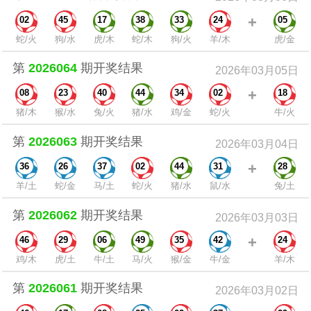
+
02
45
17
38
33
24
05
蛇/火
狗/水
虎/木
蛇/木
狗/火
羊/木
虎/金
第
2026064
期开奖结果
2026年03月05日
+
08
23
40
44
34
02
18
猪/木
猴/水
兔/火
猪/水
鸡/金
蛇/火
牛/火
第
2026063
期开奖结果
2026年03月04日
+
36
26
37
02
44
31
28
羊/土
蛇/金
马/土
蛇/火
猪/水
鼠/水
兔/土
第
2026062
期开奖结果
2026年03月03日
+
46
29
06
49
35
42
24
鸡/木
虎/土
牛/土
马/火
猴/金
牛/金
羊/木
第
2026061
期开奖结果
2026年03月02日