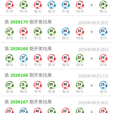
+
24
38
40
31
42
46
28
羊/木
蛇/木
兔/火
鼠/水
牛/金
鸡/木
兔/土
第
2026170
期开奖结果
2026年06月19日
+
27
46
06
38
20
34
03
龙/金
鸡/木
牛/土
蛇/木
猪/土
鸡/金
龙/火
第
2026169
期开奖结果
2026年06月18日
+
44
37
30
08
40
22
24
猪/水
马/土
牛/水
猪/木
兔/火
鸡/水
羊/木
第
2026168
期开奖结果
2026年06月17日
+
27
11
24
05
40
33
15
龙/金
猴/火
羊/木
虎/金
兔/火
狗/火
龙/水
第
2026167
期开奖结果
2026年06月16日
+
23
03
40
39
07
11
19