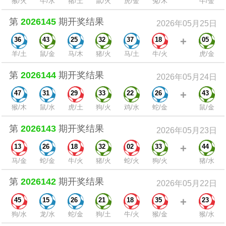
猴/火
牛/水
猪/土
鼠/火
虎/金
兔/木
牛/金
第
2026145
期开奖结果
2026年05月25日
+
36
43
25
32
37
18
05
羊/土
鼠/金
马/木
猪/火
马/土
牛/火
虎/金
第
2026144
期开奖结果
2026年05月24日
+
47
31
29
33
22
26
43
猴/木
鼠/水
虎/土
狗/火
鸡/水
蛇/金
鼠/金
第
2026143
期开奖结果
2026年05月23日
+
13
26
18
32
02
33
44
马/金
蛇/金
牛/火
猪/火
蛇/火
狗/火
猪/水
第
2026142
期开奖结果
2026年05月22日
+
45
15
26
21
18
35
23
狗/水
龙/水
蛇/金
狗/土
牛/火
猴/金
猴/水